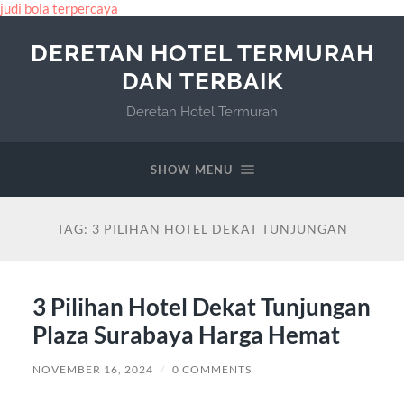
judi bola terpercaya
DERETAN HOTEL TERMURAH
DAN TERBAIK
Deretan Hotel Termurah
SHOW MENU
TAG:
3 PILIHAN HOTEL DEKAT TUNJUNGAN
3 Pilihan Hotel Dekat Tunjungan
Plaza Surabaya Harga Hemat
NOVEMBER 16, 2024
/
0 COMMENTS