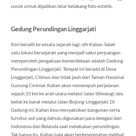
cocok untuk dijadikan latar belakang foto estetik.
Gedung Perundingan Linggarjati
Kini beralih ke wisata sejarah lagi, nih Kalian. Salah
satu lokasi bersejarah yang menjadi saksi perjuangan
memperoleh pengakuan kemerdekaan adalah Gedung
Perundingan Linggarjati. Tempat ini berada di Desa
Linggarjati, Cilimus dan tidak jauh dari Taman Nasional
Gunung Ciremai. Kalian akan menempuh perjalanan
sejauh 15 km ke arah utara melalui Jalan Siliwangi, lalu
belok ke barat melalui Jalan Bojong-Linggarjati. Di
Gedung ini, Kalian bisa menyaksikan bangunan serta
furnitur asli yang dahulu digunakan para delegasi dari
Indonesia dan Belanda saat melakukan perundingan.
Tak hanya itu, Kalian juga akan berkesempatan melihat