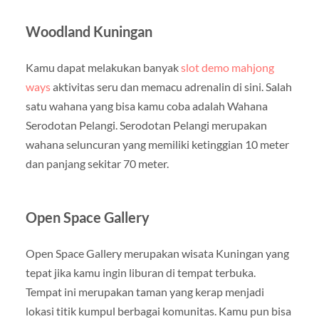
Woodland Kuningan
Kamu dapat melakukan banyak
slot demo mahjong
ways
aktivitas seru dan memacu adrenalin di sini. Salah
satu wahana yang bisa kamu coba adalah Wahana
Serodotan Pelangi. Serodotan Pelangi merupakan
wahana seluncuran yang memiliki ketinggian 10 meter
dan panjang sekitar 70 meter.
Open Space Gallery
Open Space Gallery merupakan wisata Kuningan yang
tepat jika kamu ingin liburan di tempat terbuka.
Tempat ini merupakan taman yang kerap menjadi
lokasi titik kumpul berbagai komunitas. Kamu pun bisa