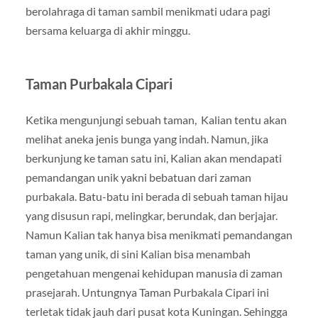
berolahraga di taman sambil menikmati udara pagi
bersama keluarga di akhir minggu.
Taman Purbakala Cipari
Ketika mengunjungi sebuah taman, Kalian tentu akan
melihat aneka jenis bunga yang indah. Namun, jika
berkunjung ke taman satu ini, Kalian akan mendapati
pemandangan unik yakni bebatuan dari zaman
purbakala. Batu-batu ini berada di sebuah taman hijau
yang disusun rapi, melingkar, berundak, dan berjajar.
Namun Kalian tak hanya bisa menikmati pemandangan
taman yang unik, di sini Kalian bisa menambah
pengetahuan mengenai kehidupan manusia di zaman
prasejarah. Untungnya Taman Purbakala Cipari ini
terletak tidak jauh dari pusat kota Kuningan. Sehingga