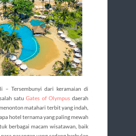
li – Tersembunyi dari keramaian di
salah satu
Gates of Olympus
daerah
 menonton matahari terbit yang indah,
erapa hotel ternama yang paling mewah
ntuk berbagai macam wisatawan, baik
 para pasangan yang sedang berbulan