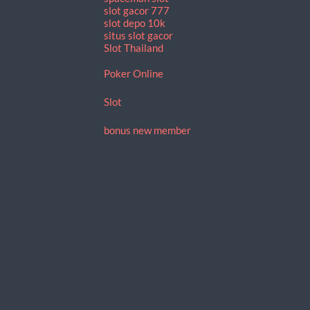
slot gacor 777
slot depo 10k
situs slot gacor
Slot Thailand
Poker Online
Slot
bonus new member