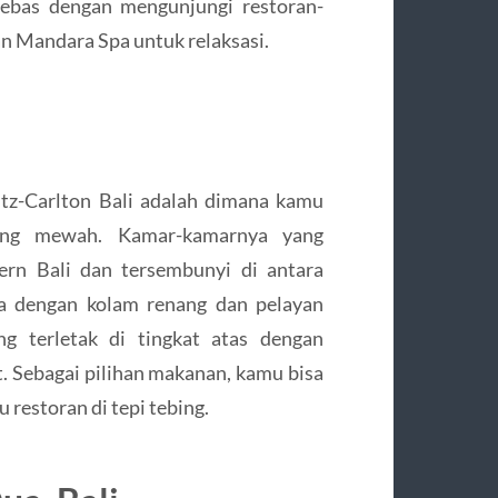
bas dengan mengunjungi restoran-
an Mandara Spa untuk relaksasi.
tz-Carlton Bali adalah dimana kamu
ng mewah. Kamar-kamarnya yang
n Bali dan tersembunyi di antara
la dengan kolam renang dan pelayan
ng terletak di tingkat atas dengan
t. Sebagai pilihan makanan, kamu bisa
restoran di tepi tebing.