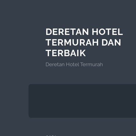
DERETAN HOTEL
TERMURAH DAN
TERBAIK
Deretan Hotel Termurah