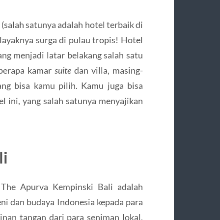
salah satunya adalah hotel terbaik di
ayaknya surga di pulau tropis! Hotel
yang menjadi latar belakang salah satu
eberapa kamar
suite
dan villa, masing-
ng bisa kamu pilih. Kamu juga bisa
l ini, yang salah satunya menyajikan
li
 The Apurva Kempinski Bali adalah
ni dan budaya Indonesia kepada para
jinan tangan dari para seniman lokal,