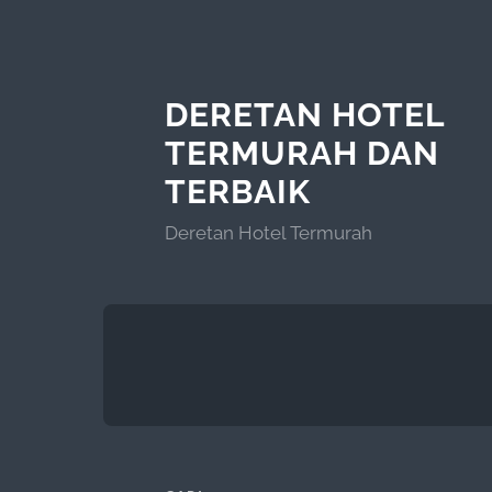
DERETAN HOTEL
TERMURAH DAN
TERBAIK
Deretan Hotel Termurah