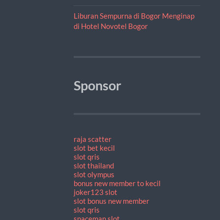
Liburan Sempurna di Bogor Menginap
di Hotel Novotel Bogor
Sponsor
raja scatter
slot bet kecil
slot qris
slot thailand
slot olympus
bonus new member to kecil
joker123 slot
slot bonus new member
slot qris
spaceman slot