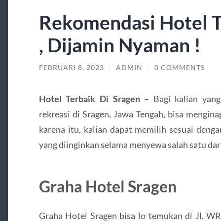
Rekomendasi Hotel T
, Dijamin Nyaman !
FEBRUARI 8, 2023
/
ADMIN
/
0 COMMENTS
Hotel Terbaik Di Sragen
– Bagi kalian yan
rekreasi di Sragen, Jawa Tengah, bisa mengina
karena itu, kalian dapat memilih sesuai denga
yang diinginkan selama menyewa salah satu dari d
Graha Hotel Sragen
Graha Hotel Sragen bisa lo temukan di Jl. W