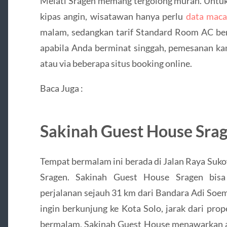
Melati Sragen memang tergolong murah. Untu
kipas angin, wisatawan hanya perlu
data mac
malam, sedangkan tarif Standard Room AC ber
apabila Anda berminat singgah, pemesanan kam
atau via beberapa situs booking online.
Baca Juga :
Sakinah Guest House Sra
Tempat bermalam ini berada di Jalan Raya Suko
Sragen. Sakinah Guest House Sragen bis
perjalanan sejauh 31 km dari Bandara Adi Soe
ingin berkunjung ke Kota Solo, jarak dari prop
bermalam, Sakinah Guest House menawarkan aks