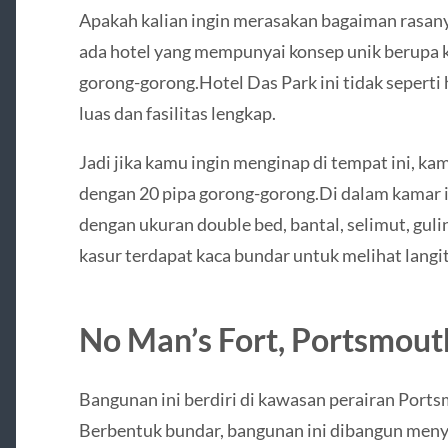
Apakah kalian ingin merasakan bagaiman rasanya
ada hotel yang mempunyai konsep unik berupa k
gorong-gorong.Hotel Das Park ini tidak seperti
luas dan fasilitas lengkap.
Jadi jika kamu ingin menginap di tempat ini, k
dengan 20 pipa gorong-gorong.Di dalam kamar ini
dengan ukuran double bed, bantal, selimut, guli
kasur terdapat kaca bundar untuk melihat langi
No Man’s Fort, Portsmout
Bangunan ini berdiri di kawasan perairan Portsm
Berbentuk bundar, bangunan ini dibangun menye