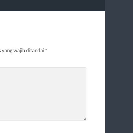
 yang wajib ditandai
*