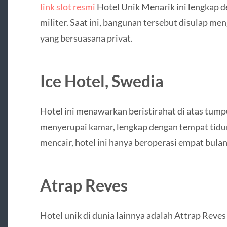
link slot resmi
Hotel Unik Menarik ini lengkap 
militer. Saat ini, bangunan tersebut disulap m
yang bersuasana privat.
Ice Hotel, Swedia
Hotel ini menawarkan beristirahat di atas tump
menyerupai kamar, lengkap dengan tempat tidur
mencair, hotel ini hanya beroperasi empat bulan
Atrap Reves
Hotel unik di dunia lainnya adalah Attrap Reves 