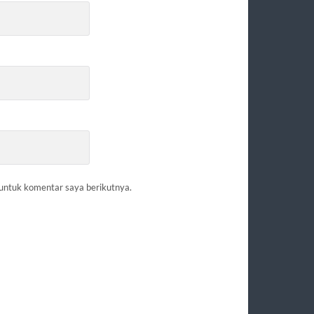
 untuk komentar saya berikutnya.