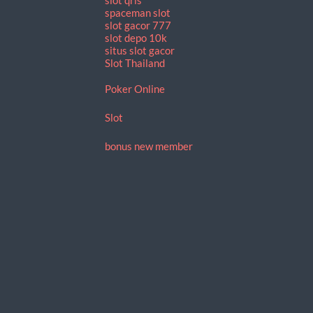
spaceman slot
slot gacor 777
slot depo 10k
situs slot gacor
Slot Thailand
Poker Online
Slot
bonus new member