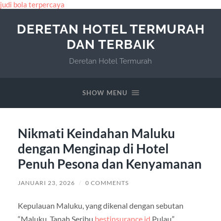
judi bola terpercaya
DERETAN HOTEL TERMURAH
DAN TERBAIK
Deretan Hotel Termurah
SHOW MENU
Nikmati Keindahan Maluku
dengan Menginap di Hotel
Penuh Pesona dan Kenyamanan
JANUARI 23, 2026
/
0 COMMENTS
Kepulauan Maluku, yang dikenal dengan sebutan
“Maluku, Tanah Seribu
bestinsurance.id
Pulau”,